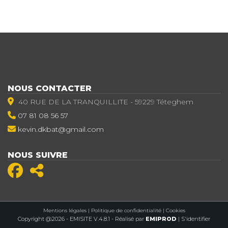
NOUS CONTACTER
40 RUE DE LA TRANQUILLITE - 59229 Téteghem
07 81 08 56 57
kevin.dkbat@gmail.com
NOUS SUIVRE
Mentions légales
|
Politique de confidentialité
|
Cookies
Copyright @2026 - EMISITE V.4.8.1
- Réalisé par
EMIPROD
|
S'identifier